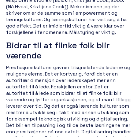
eksplorativ studie» (Bulukin, Kristijane Cook, 2005.
(Nå Hvaal, Kristijane Cook)). Mekanismene jeg der
skriver om er de samme som i empowerment og
læringskulturer. Og læringskulturer har vist seg å ha
god effekt. Det er imidlertid viktig å være klar over
forskjellene i fenomenene. Målstyring er viktig.
Bidrar til at flinke folk blir
værende
Prestasjonskulturer gavner tilsynelatende lederne og
muligens eierne. Det er kortvarig, fordi det er en
autoritær dimensjon over lederskapet mer enn
autoritet til å lede. Forskjellen er stor. Det er
autoritet til å lede som bidrar til at flinke folk blir
værende og løfter organisasjonen, og at man i tillegg
leverer over tid. Og det er også lærende kulturer som
mestrer å utvikle seg i takt med annen utvikling som
for eksempel teknologisk utvikling og digitalisering.
Det blir en tilpasning i og til de beste løsningene mer
enn prestasjoner på noe avtalt. Digitalisering handler