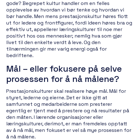
gode? Begrepet kultur handler om en felles
opplevelse av hvordan vi bør tenke og hvordan vi
bør handle. Men mens prestasjonskultur høres flott
ut for ledere og frontfigurer, fordi ideen høres bra og
effektiv ut, appellerer læringskulturer til noe mer
positivt hos oss mennesker; nemlig hva som gjør
livet til den enkelte verdt å leve. Og den
tilnærmingen gir mer varig energi også for
bedriftene.
Mål – eller fokusere på selve
prosessen for å nå målene?
Prestasjonskulturer skal realisere høye mål. Mål for
styret, lederne og eierne. Det er ikke gitt at
samfunnet og medarbeiderne som presterer
egentlig er tjent med å prestere og nå resultater på
den måten. I lærende organisasjoner eller
læringskulturer, derimot, er man fremdeles opptatt
av å nå mål, men fokuset er vel så mye prosessen for
å nå målene.