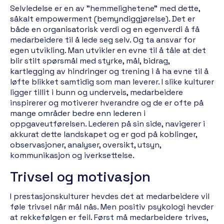
Selvledelse er en av "hemmelighetene" med dette,
såkalt empowerment (bemyndiggjørelse). Det er
både en organisatorisk verdi og en egenverdi å få
medarbeidere til å lede seg selv. Og ta ansvar for
egen utvikling. Man utvikler en evne til å tåle at det
blir stilt spørsmål med styrke, mål, bidrag,
kartlegging av hindringer og trening i å ha evne til å
løfte blikket samtidig som man leverer. I slike kulturer
ligger tillit i bunn og underveis, medarbeidere
inspirerer og motiverer hverandre og de er ofte på
mange områder bedre enn lederen i
oppgaveutførelsen. Lederen på sin side, navigerer i
akkurat dette landskapet og er god på koblinger,
observasjoner, analyser, oversikt, utsyn,
kommunikasjon og iverksettelse.
Trivsel og motivasjon
I prestasjonskulturer hevdes det at medarbeidere vil
føle trivsel når mål nås. Men positiv psykologi hevder
at rekkefølgen er feil. Først må medarbeidere trives,