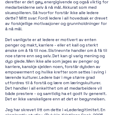
deretter er det gøy, energigivende og også viktig for
medarbeiderne selv å nå mål. Akkurat som med
skuespilleren. Så hvorfor forstår ikke alle ledere
dette? Mitt svar: Fordi ledere i all hovedsak er drevet
av forskjellige motivasjoner og grunnholdninger for
å nå mål.
Det vanligste er at ledere er motivert av enten
penger og makt, karriere - eller et kall og sterkt
ønske om å få til noe. Sistnevnte handler om å få til
noe større enn seg selv. Det kan gi varig mening og
dyp glede. Men ikke alle som jages av penger og
karriere, kanskje sjelden noen, forstår dybden av
empowerment og hvilke krefter som settes i sving i
lærende kulturer. Ledere bør i mye større grad
utfordres til å forstå og lære om læringskulturer.
Det handler i all enkelthet om at medarbeidere vil
både prestere - og samtidig ha et godt liv generelt.
Det er ikke vanskeligere enn at det er begynnelsen.
Jeg har skrevet litt om dette i «Lederlegitimitet. En