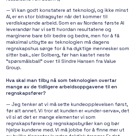
— Vi kan godt konstatere at teknologi, og ikke minst
AI, er en stor bidragsyter når det kommer til
verdiskapende arbeid. Som en av Nordens første AI
leverandør har vi sett hvordan resultatene og
marginene bare blir bedre og bedre, men for å få
maksimal utbytte av teknologien må dagens
regnskapshus sørge for å ha dyktige mennesker som
sitter bak., sier Solberg, før han kastet neste
“spørsmålsball” over til Sindre Hansen fra Value
Group.
Hva skal man tilby nå som teknologien overtar
mange av de tidligere arbeidsoppgavene til en
regnskapsfører?
— Jeg tenker at vi må sette kundeopplevelsen først,
før alt annet. Vi tror at kunden er «under-serva», det
vil si at det er mange elementer vi som
regnskapsførere og regnskapsbyråer kan og bør
hjelpe kundene med. Vi må jobbe for å finne mer ut