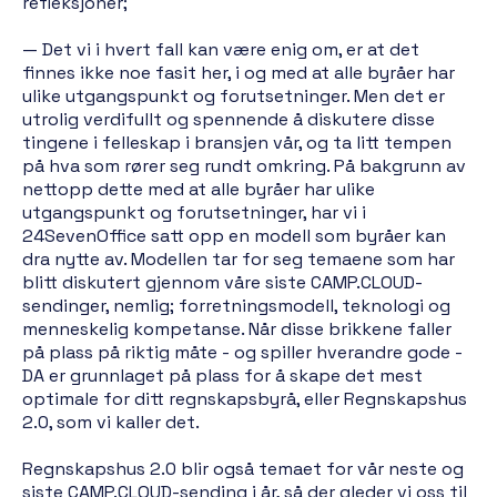
refleksjoner;
— Det vi i hvert fall kan være enig om, er at det
finnes ikke noe fasit her, i og med at alle byråer har
ulike utgangspunkt og forutsetninger. Men det er
utrolig verdifullt og spennende å diskutere disse
tingene i felleskap i bransjen vår, og ta litt tempen
på hva som rører seg rundt omkring. På bakgrunn av
nettopp dette med at alle byråer har ulike
utgangspunkt og forutsetninger, har vi i
24SevenOffice satt opp en modell som byråer kan
dra nytte av. Modellen tar for seg temaene som har
blitt diskutert gjennom våre siste CAMP.CLOUD-
sendinger, nemlig; forretningsmodell, teknologi og
menneskelig kompetanse. Når disse brikkene faller
på plass på riktig måte - og spiller hverandre gode -
DA er grunnlaget på plass for å skape det mest
optimale for ditt regnskapsbyrå, eller Regnskapshus
2.0, som vi kaller det.
Regnskapshus 2.0 blir også temaet for vår neste og
siste CAMP.CLOUD-sending i år, så der gleder vi oss til