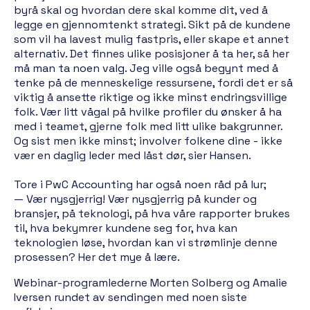
byrå skal og hvordan dere skal komme dit, ved å
legge en gjennomtenkt strategi. Sikt på de kundene
som vil ha lavest mulig fastpris, eller skape et annet
alternativ. Det finnes ulike posisjoner å ta her, så her
må man ta noen valg. Jeg ville også begynt med å
tenke på de menneskelige ressursene, fordi det er så
viktig å ansette riktige og ikke minst endringsvillige
folk. Vær litt vågal på hvilke profiler du ønsker å ha
med i teamet, gjerne folk med litt ulike bakgrunner.
Og sist men ikke minst; involver folkene dine - ikke
vær en daglig leder med låst dør, sier Hansen.
Tore i PwC Accounting har også noen råd på lur;
— Vær nysgjerrig! Vær nysgjerrig på kunder og
bransjer, på teknologi, på hva våre rapporter brukes
til, hva bekymrer kundene seg for, hva kan
teknologien løse, hvordan kan vi strømlinje denne
prosessen? Her det mye å lære.
Webinar-programlederne Morten Solberg og Amalie
Iversen rundet av sendingen med noen siste