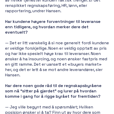
av hvilke tjenester kunden faktisk trenger. Er det
renspikket regnskapsføring, HR, lønn, eller
rapportering, undrer Hansen.
Har kundene høyere forventninger til leveranse
enn tidligere, og hvordan merker dere det
eventuelt?
— Det er litt vanskelig å si noe generelt fordi kundene
er veldige forskjellige. Noen er veldig opptatt av pris
og har ikke spesielt høye krav til leveranser. Noen
ønsker å ha insourcing, og noen ønsker fastpris med
en gitt ramme. Det er uansett et «buyers market»
her, og det er lett å se mot andre leverandører, sier
Hansen.
Har dere noen gode råd til de regnskapsbyråene
som nå “sitter på gjerdet” og lurer på hvordan
komme i gang for å rigge byrået for fremtiden?
— Jeg ville begynt med å spørsmålet; Hvilken
posisjon ønsker vi å ta? Finn ut av hvor dere som