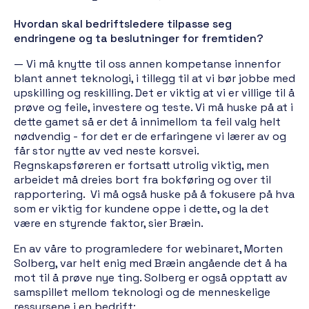
Hvordan skal bedriftsledere tilpasse seg
endringene og ta beslutninger for fremtiden?
— Vi må knytte til oss annen kompetanse innenfor
blant annet teknologi, i tillegg til at vi bør jobbe med
upskilling og reskilling. Det er viktig at vi er villige til å
prøve og feile, investere og teste. Vi må huske på at i
dette gamet så er det å innimellom ta feil valg helt
nødvendig - for det er de erfaringene vi lærer av og
får stor nytte av ved neste korsvei.
Regnskapsføreren er fortsatt utrolig viktig, men
arbeidet må dreies bort fra bokføring og over til
rapportering. Vi må også huske på å fokusere på hva
som er viktig for kundene oppe i dette, og la det
være en styrende faktor, sier Bræin.
En av våre to programledere for webinaret, Morten
Solberg, var helt enig med Bræin angående det å ha
mot til å prøve nye ting. Solberg er også opptatt av
samspillet mellom teknologi og de menneskelige
ressursene i en bedrift;