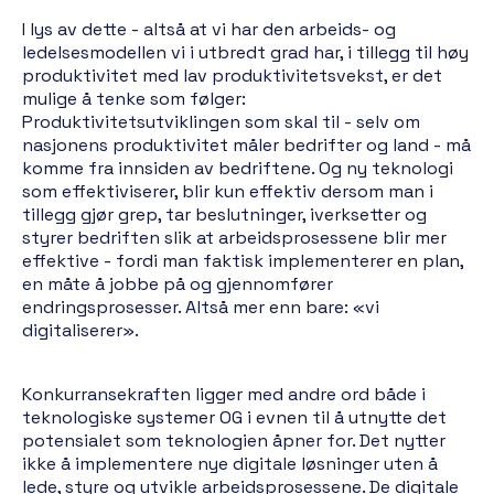
I lys av dette - altså at vi har den arbeids- og
ledelsesmodellen vi i utbredt grad har, i tillegg til høy
produktivitet med lav produktivitetsvekst, er det
mulige å tenke som følger:
Produktivitetsutviklingen som skal til - selv om
nasjonens produktivitet måler bedrifter og land - må
komme fra innsiden av bedriftene. Og ny teknologi
som effektiviserer, blir kun effektiv dersom man i
tillegg gjør grep, tar beslutninger, iverksetter og
styrer bedriften slik at arbeidsprosessene blir mer
effektive - fordi man faktisk implementerer en plan,
en måte å jobbe på og gjennomfører
endringsprosesser. Altså mer enn bare: «vi
digitaliserer».
Konkurransekraften ligger med andre ord både i
teknologiske systemer OG i evnen til å utnytte det
potensialet som teknologien åpner for. Det nytter
ikke å implementere nye digitale løsninger uten å
lede, styre og utvikle arbeidsprosessene. De digitale