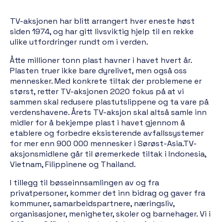
TV-aksjonen har blitt arrangert hver eneste høst
siden 1974, og har gitt livsviktig hjelp til en rekke
ulike utfordringer rundt om i verden.
Åtte millioner tonn plast havner i havet hvert år.
Plasten truer ikke bare dyrelivet, men også oss
mennesker. Med konkrete tiltak der problemene er
størst, retter TV-aksjonen 2020 fokus på at vi
sammen skal redusere plastutslippene og ta vare på
verdenshavene. Årets TV-aksjon skal altså samle inn
midler for å bekjempe plast i havet gjennom å
etablere og forbedre eksisterende avfallssystemer
for mer enn 900 000 mennesker i Sørøst-Asia.TV-
aksjonsmidlene går til øremerkede tiltak i Indonesia,
Vietnam, Filippinene og Thailand.
I tillegg til bøsseinnsamlingen av og fra
privatpersoner, kommer det inn bidrag og gaver fra
kommuner, samarbeidspartnere, næringsliv,
organisasjoner, menigheter, skoler og barnehager. Vi i