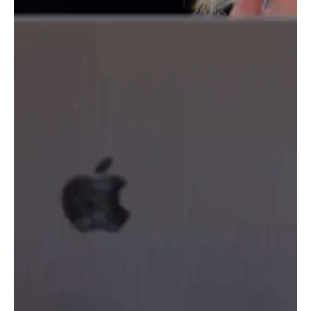
alternativ som 24SevenOffice?
Et skybasert alternativ som
24Payroll
kan være et
godt valg når du skal bytte lønnssystem. Fordelen
med et skybasert system er at du kan få tilgang til
lønnsdataene dine fra hvor som helst, når som helst.
Du trenger ikke lenger å være bundet til én bestemt
datamaskin eller server. Dette gjør det enklere å
arbeide fleksibelt og å samarbeide med andre på
tvers av avdelinger eller geografiske steder.
Et skybasert system som 24SevenOffice gir deg også
muligheten til å integrere 24Payroll med andre
forretningsapplikasjoner. Dette kan bidra til å
automatisere arbeidsprosesser og forbedre
effektiviteten i bedriften. I tillegg er 24SevenOffice
kjent for å ha god brukerstøtte og opplæring, slik at
du kan få den hjelpen du trenger når du trenger det.
Ved å velge et system som 24Payroll som er designet
for å håndtere lønnsutbetalinger, skattekort, a-