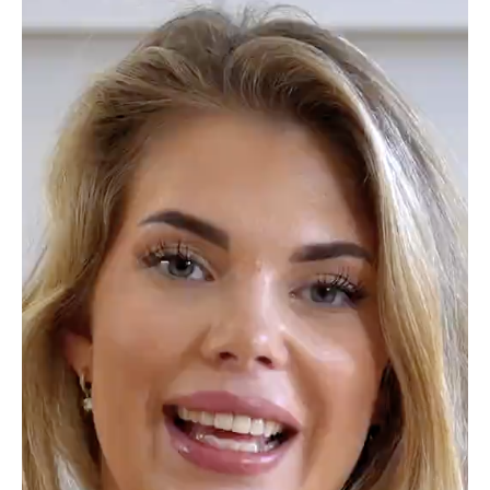
Visma Lønn, et lønnssystem som har vært trofast i
bruk i mange år, vil bli avviklet den 31. desember
2024. Denne beslutningen er sannsynligvis på grunn
av rask teknologisk utvikling og tilgjengeligheten av
mer effektive, nettbaserte løsninger på markedet.
Moderne lønnssystemer, som ikke krever
nedlastinger eller manuelle oppdateringer er
muligens noe som har bidratt til denne avgjørelsen.
Hva betyr nedleggelsen av
Visma Lønn for deg?
Nedleggelsen av Visma Lønn kan ha store