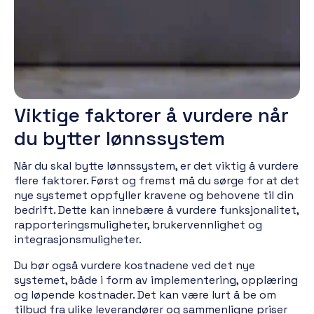
meldinger, bokføring og betalinger på en mer
strømlinjeformet måte. En overgang til en slik
moderne løsning kan forenkle daglige
arbeidsoppgaver og forbedre den generelle
operasjonelle effektiviteten.
Viktige faktorer å vurdere når
du bytter lønnssystem
Når du skal bytte lønnssystem, er det viktig å vurdere
flere faktorer. Først og fremst må du sørge for at det
nye systemet oppfyller kravene og behovene til din
bedrift. Dette kan innebære å vurdere funksjonalitet,
rapporteringsmuligheter, brukervennlighet og
integrasjonsmuligheter.
Du bør også vurdere kostnadene ved det nye
systemet, både i form av implementering, opplæring
og løpende kostnader. Det kan være lurt å be om
tilbud fra ulike leverandører og sammenligne priser