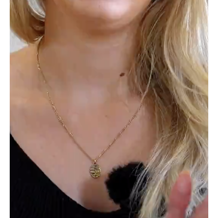
konsekvenser for deg og din bedrift dersom dette er
lønnssystemet dere bruker i dag. Det kan påvirke
både arbeidsprosesser, rapportering og økonomisk
styring. Det er viktig å være klar over hvilke
endringer dette vil medføre og hvordan du kan
tilpasse deg den nye situasjonen. Det kan være lurt å
ta kontakt med en rådgiver eller ekspert som kan
hjelpe deg med å evaluere alternativer og finne en
passende erstatning for Visma Lønn.
En nedleggelse av et lønnssystem kan også bety at
du må flytte over data og informasjon til en ny
plattform. Dette kan være en omfattende prosess, og
det er viktig å sikre at all informasjon blir overført
korrekt og at det ikke går tapt noe viktig data. Vær
derfor nøye med å sikkerhetskopiere alle data før
nedleggelsen og sørg for å ha en plan for hvordan du
skal migrere til den nye løsningen.
Hvorfor velge et skybasert