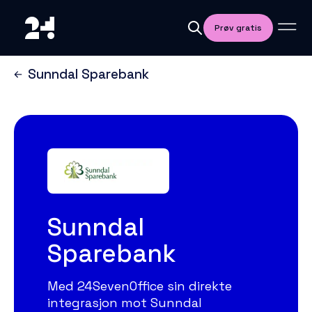
Prøv gratis
Sunndal Sparebank
Sunndal
Sparebank
Med 24SevenOffice sin direkte
integrasjon mot Sunndal