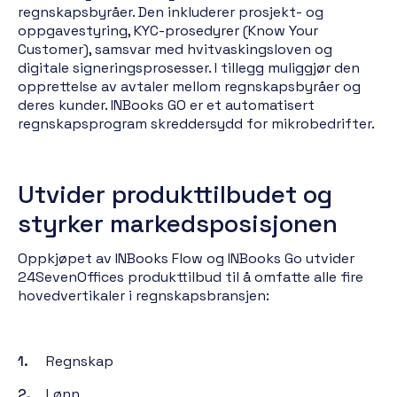
regnskapsbyråer. Den inkluderer prosjekt- og
oppgavestyring, KYC-prosedyrer (Know Your
Customer), samsvar med hvitvaskingsloven og
digitale signeringsprosesser. I tillegg muliggjør den
opprettelse av avtaler mellom regnskapsbyråer og
deres kunder. INBooks GO er et automatisert
regnskapsprogram skreddersydd for mikrobedrifter.
Utvider produkttilbudet og
styrker markedsposisjonen
Oppkjøpet av INBooks Flow og INBooks Go utvider
24SevenOffices produkttilbud til å omfatte alle fire
hovedvertikaler i regnskapsbransjen:
Regnskap
Lønn