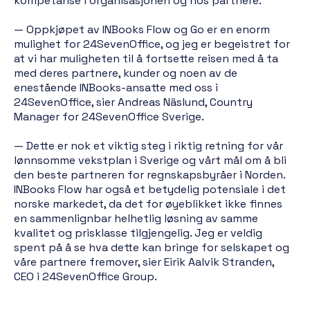
kompetanse i organisasjonen og hos partnere.
— Oppkjøpet av INBooks Flow og Go er en enorm
mulighet for 24SevenOffice, og jeg er begeistret for
at vi har muligheten til å fortsette reisen med å ta
med deres partnere, kunder og noen av de
enestående INBooks-ansatte med oss i
24SevenOffice, sier Andreas Näslund, Country
Manager for 24SevenOffice Sverige.
— Dette er nok et viktig steg i riktig retning for vår
lønnsomme vekstplan i Sverige og vårt mål om å bli
den beste partneren for regnskapsbyråer i Norden.
INBooks Flow har også et betydelig potensiale i det
norske markedet, da det for øyeblikket ikke finnes
en sammenlignbar helhetlig løsning av samme
kvalitet og prisklasse tilgjengelig. Jeg er veldig
spent på å se hva dette kan bringe for selskapet og
våre partnere fremover, sier Eirik Aalvik Stranden,
CEO i 24SevenOffice Group.