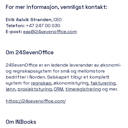
For mer informasjon, vennligst kontakt:
Eirik Aalvik Stranden
, CEO
Telefon:
+47 247 00 030
E-post:
eas@24sevenoffice.com
Om 24SevenOffice
24SevenOffice er en ledende leverandør av økonomi-
og regnskapssystem for små og mellomstore
bedrifter i Norden. Selskapet tilbyr et komplett
system for
regnskap
, økonomistyring,
fakturering
,
lønn
,
prosjektstyring
,
CRM
,
timeregistrering
og mer.
https://24sevenoffice.com/
Om INBooks