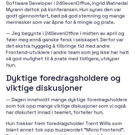
Software Developer i 24SevenOffice, Ingrid Watnedal
Myrann deltok på konferansen. Hun synes den var
godt gjennomført, bød på god stemning og mange
mennesker som var åpne for å mingle og prate.
— Jeg begynte i 24SevenOffice i midten av april og
føler meg ennå ganske fersk i selskapet. Derfor var
det ekstra hyggelig å tilbringe tid med andre
Frontend-utviklere i andre team som jeg ikke har hatt
så god mulighet til å prate med tidligere, utdyper
hun.
Dyktige foredragsholdere og
viktige diskusjoner
— Dagen inneholdt mange dyktige foredragsholdere
som tok opp mange viktige diskusjoner som vi også
har diskutert innad i teamet, forteller hun.
Hun trekker frem foredragsholder Trent Willis som
blant annet tok opp buzzwordet “Micro Frontend”.