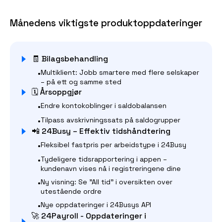
Månedens viktigste produktoppdateringer
🧾 Bilagsbehandling
•
Multiklient: Jobb smartere med flere selskaper
– på ett og samme sted
🗓️ Årsoppgjør
•
Endre kontokoblinger i saldobalansen
•
Tilpass avskrivningssats på saldogrupper
📲 24Busy – Effektiv tidshåndtering
•
Fleksibel fastpris per arbeidstype i 24Busy
•
Tydeligere tidsrapportering i appen –
kundenavn vises nå i registreringene dine
•
Ny visning: Se "All tid" i oversikten over
utestående ordre
•
Nye oppdateringer i 24Busys API
🚀 24Payroll - Oppdateringer i