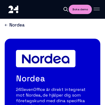
Boka demo
Nordea
Nordea
24SevenOffice är direkt integrerat
mot Nordea, de hjälper dig som
företagskund med dina specifika