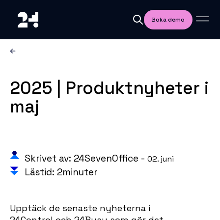
Boka demo
2025 | Produktnyheter i
maj
Skrivet av: 24SevenOffice -
02. juni
Lästid: 2minuter
Upptäck de senaste nyheterna i
24Control och 24Busy som gör det