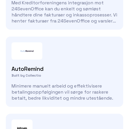
Med Kreditorforeningens integrasjon mot
24SevenOffice kan du enkelt og sømløst
håndtere dine fakturaer og inkassoprosesser. Vi
henter fakturaer fra 24SevenOffice og varsler
deg om forfalte fakturaer, og gir deg et
saksnummer når inkassoprosessen er satt i
gang. Vår daglige saksbehandling inkluderer
sjekk av betalinger og direkte betalinger, samt
sjekk av kreditnotaer, slik at du alltid har full
kontroll over bedriftens økonomi. Med
Kreditorforeningens integrasjon mot
AutoRemind
24SevenOffice kan du være trygg på at dine
fakturaer og inkassoprosesser blir håndtert på
Built by Collectio
en effektiv og problemfri måte.
Minimere manuelt arbeid og effektivisere
betalingsoppfølgingen vil sørge for raskere
betalt, bedre likviditet og mindre utestående.