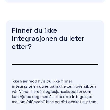
tidkrevende arbeidsoppgavene i forbindelse
med inkassosakene mellom Kredinor og deg
som oppdragsgiver.
Finner du ikke
integrasjonen du leter
etter?
Ikke vær redd hvis du ikke finner
integrasjonen du er på jakt etter i oversikten
vår. Vi har flere integrasjonseksperter som
kan hjelpe deg med å sette opp integrasjon
mellom 24SevenOffice og ditt ønsket system.