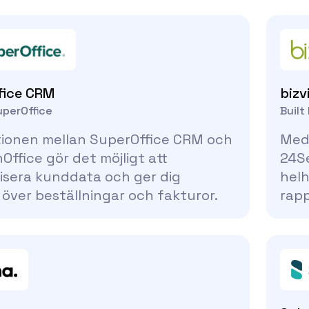
fice CRM
bizv
uperOffice
Built
tionen mellan SuperOffice CRM och
Med 
ffice gör det möjligt att
24Se
isera kunddata och ger dig
helh
 över beställningar och fakturor.
rapp