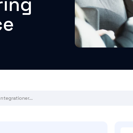
ring
ce