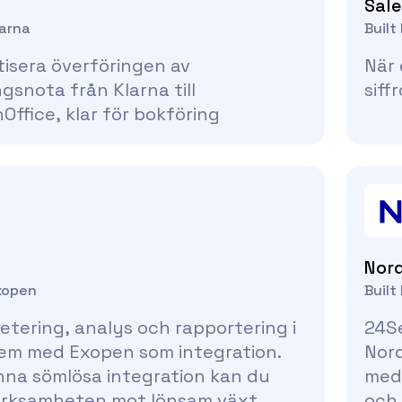
Sal
larna
Built
isera överföringen av
När 
gsnota från Klarna till
siff
ffice, klar för bokföring
Nor
Exopen
Built
tering, analys och rapportering i
24Se
tem med Exopen som integration.
Nord
na sömlösa integration kan du
med 
erksamheten mot lönsam växt
och 