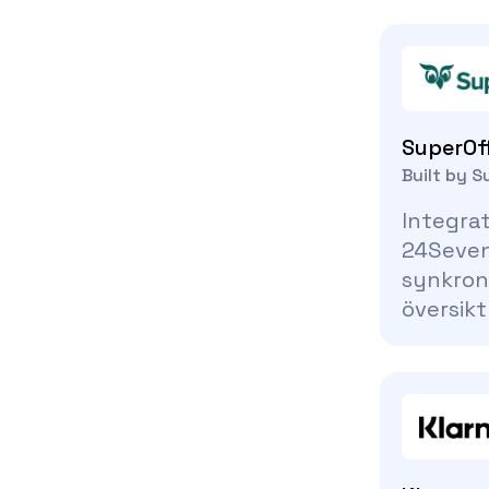
SuperOf
Built by S
Integra
24SevenO
synkron
översikt