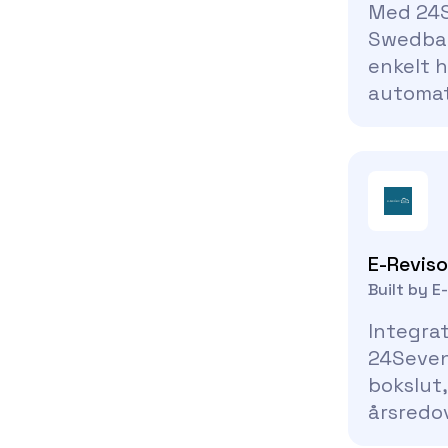
Med 24S
Swedban
enkelt 
automat
i ditt b
E-Reviso
Built by E
Integrat
24SevenO
bokslut
årsredov