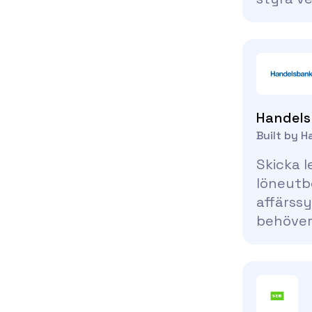
Handel
Built by 
Skicka 
löneutbe
affärss
behöver 
bankap