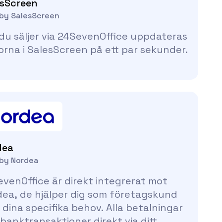
esScreen
 by SalesScreen
du säljer via 24SevenOffice uppdateras
rorna i SalesScreen på ett par sekunder.
dea
 by Nordea
venOffice är direkt integrerat mot
ea, de hjälper dig som företagskund
dina specifika behov. Alla betalningar
banktransaktioner direkt via ditt