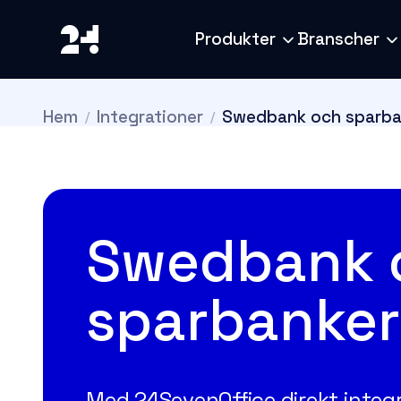
Produkter
Branscher
Hem
Integrationer
Swedbank och sparba
Swedbank 
sparbanke
Med 24SevenOffice direkt inte