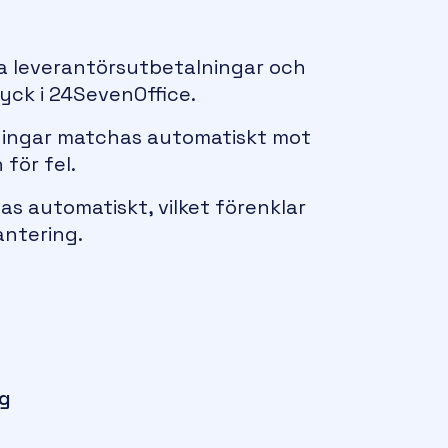
a leverantörsutbetalningar och
yck i 24SevenOffice.
ningar matchas automatiskt mot
 för fel.
s automatiskt, vilket förenklar
ntering.
ng