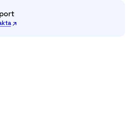
port
akta