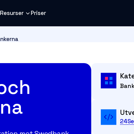
Resurser
Priser
nkerna
Kate
och
Ban
rna
Utve
24Se
gration mot Swedbank