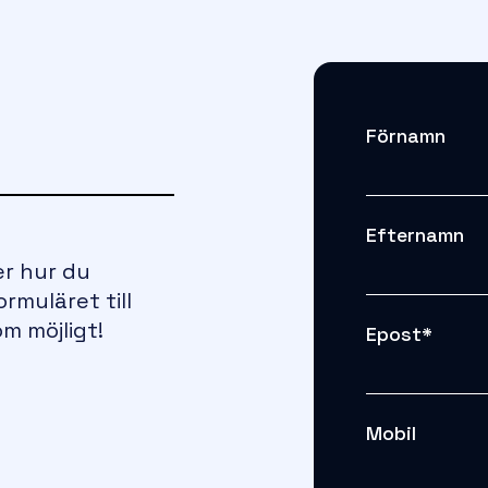
Förnamn
Efternamn
er hur du
ormuläret till
om möjligt!
Epost
*
Mobil