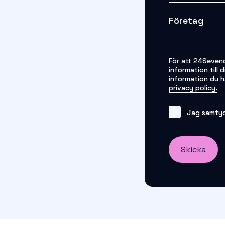
Företag
För att 24Seveno
information till
information du h
privacy policy.
Jag samtyc