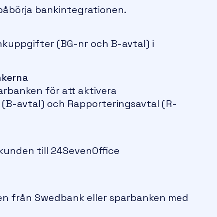
 påbörja bankintegrationen.
kuppgifter (BG-nr och B-avtal) i
nkerna
rbanken för att aktivera
 (B-avtal) och Rapporteringsavtal (R-
kunden till 24SevenOffice
len från Swedbank eller sparbanken med