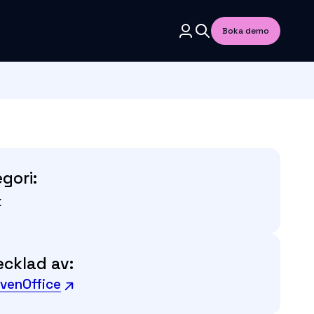
Boka demo
gori:
k
cklad av:
venOffice