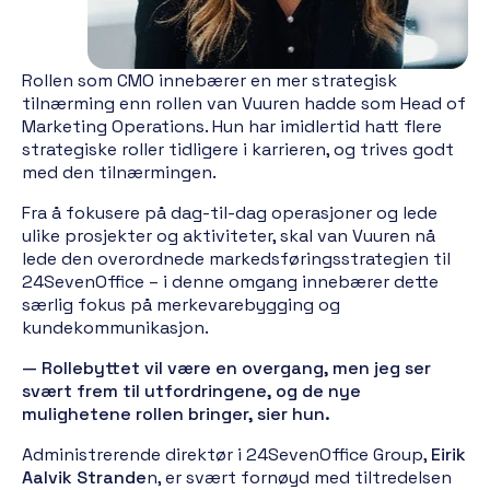
Rollen som CMO innebærer en mer strategisk
tilnærming enn rollen van Vuuren hadde som Head of
Marketing Operations. Hun har imidlertid hatt flere
strategiske roller tidligere i karrieren, og trives godt
med den tilnærmingen.
Fra å fokusere på dag-til-dag operasjoner og lede
ulike prosjekter og aktiviteter, skal van Vuuren nå
lede den overordnede markedsføringsstrategien til
24SevenOffice – i denne omgang innebærer dette
særlig fokus på merkevarebygging og
kundekommunikasjon.
— Rollebyttet vil være en overgang, men jeg ser
svært frem til u
tfordringene, og de nye
mulighetene rollen bringer, sier hun.
Administrerende direktør i 24SevenOffice Group,
Eirik
Aalvik Strande
n, er svært fornøyd med tiltredelsen