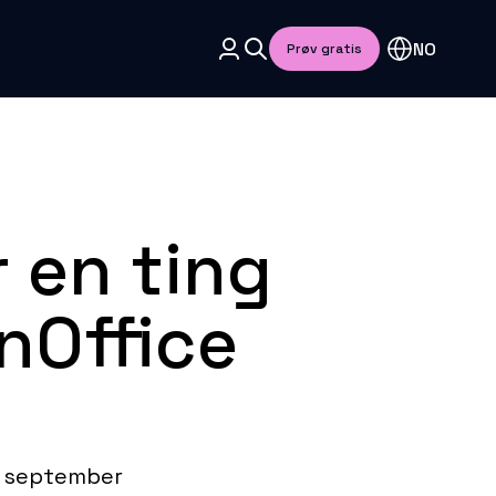
NO
Prøv gratis
 en ting
nOffice
. september