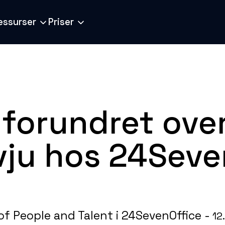
essurser
Priser
 forundret over
vju hos 24Seve
of People and Talent i 24SevenOffice -
12