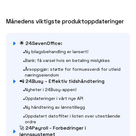
Månedens viktigste produktoppdateringer
🌟 24SevenOffice:
•
Ny bilagsbehandling er lansert!
•
Bank: få varsel hvis en betaling mislykkes
•
Årsoppgjør: støtte for formuesverdi for utleid
næringseiendom
📲 24Busy – Effektiv tidshåndtering
•
Nyheter i 24Busy-appen!
•
Oppdateringer i vårt nye API
•
Ny håndtering av lønnstillegg
•
Oppdatert datofilter i listen over utestående
ordre
🚀 24Payroll - Forbedringer i
lønnssystemet