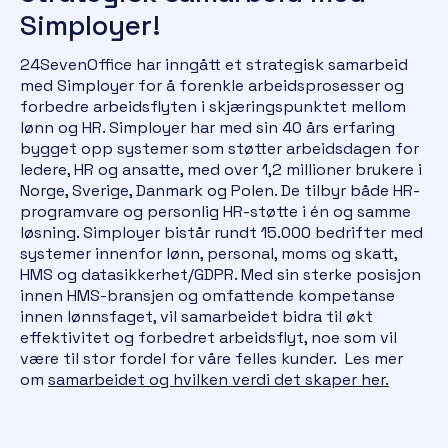
Simployer!
24SevenOffice har inngått et strategisk samarbeid
med Simployer for å forenkle arbeidsprosesser og
forbedre arbeidsflyten i skjæringspunktet mellom
lønn og HR. Simployer har med sin 40 års erfaring
bygget opp systemer som støtter arbeidsdagen for
ledere, HR og ansatte, med over 1,2 millioner brukere i
Norge, Sverige, Danmark og Polen. De tilbyr både HR-
programvare og personlig HR-støtte i én og samme
løsning. Simployer bistår rundt 15.000 bedrifter med
systemer innenfor lønn, personal, moms og skatt,
HMS og datasikkerhet/GDPR. Med sin sterke posisjon
innen HMS-bransjen og omfattende kompetanse
innen lønnsfaget, vil samarbeidet bidra til økt
effektivitet og forbedret arbeidsflyt, noe som vil
være til stor fordel for våre felles kunder. Les mer
om
samarbeidet og hvilken verdi det skaper her.